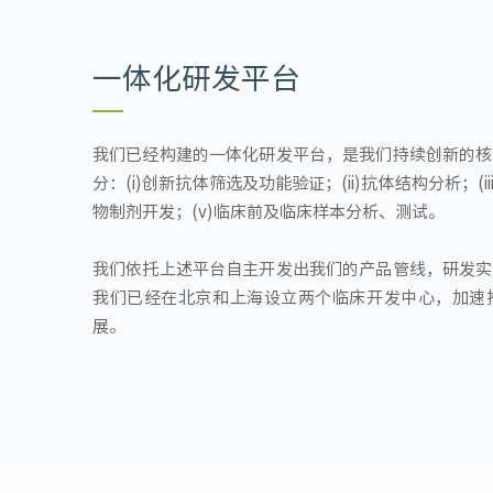
一体化研发平台
我们已经构建的一体化研发平台，是我们持续创新的核
分：(i)创新抗体筛选及功能验证；(ii)抗体结构分析；(ii
物制剂开发；(v)临床前及临床样本分析、测试。
我们依托上述平台自主开发出我们的产品管线，研发实
我们已经在北京和上海设立两个临床开发中心，加速
展。