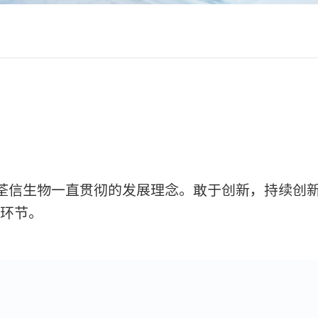
荃信生物一直贯彻的发展理念。敢于创新，持续创
环节。