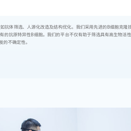
如抗体筛选、人源化改造及结构优化。我们采用先进的B细胞克隆
有的抗原特异性B细胞。我们的平台不仅有助于筛选具有高生物活
开发的不确定性。