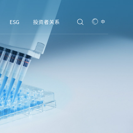
ESG
投资者关系
中