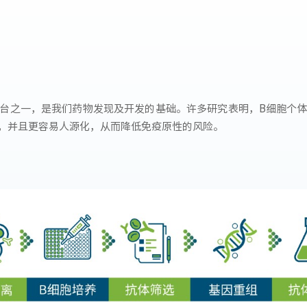
台之一，是我们药物发现及开发的基础。许多研究表明，B细胞个
，并且更容易人源化，从而降低免疫原性的风险。