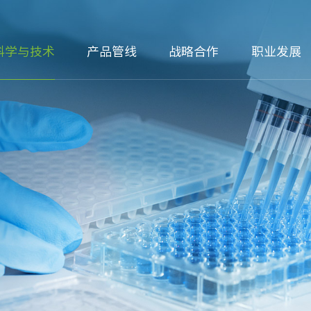
科学与技术
产品管线
战略合作
职业发展