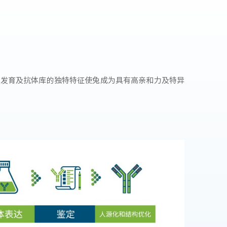
体发育及抗体库的独特特征使兔成为具有高亲和力及特异